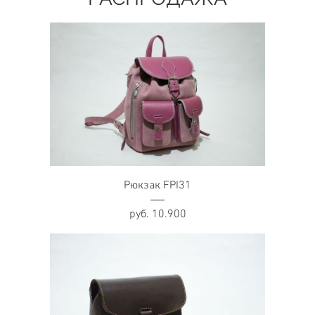
of
1
Рюкзак FPI31
руб. 10.900